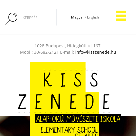
Magyar
/
English
1028 Budapest, Hidegkúti út 167.
Mobil: 30/682-2121 E-mail:
info@kisszenede.hu