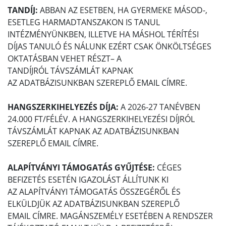
TANDÍJ:
ABBAN AZ ESETBEN, HA GYERMEKE MÁSOD-,
ESETLEG HARMADTANSZAKON IS TANUL
INTÉZMÉNYÜNKBEN, ILLETVE HA MÁSHOL TÉRÍTÉSI
DÍJAS TANULÓ ÉS NÁLUNK EZÉRT CSAK ÖNKÖLTSÉGES
OKTATÁSBAN VEHET RÉSZT– A
TANDÍJRÓL TÁVSZÁMLÁT KAPNAK
AZ ADATBÁZISUNKBAN SZEREPLŐ EMAIL CÍMRE.
HANGSZERKIHELYEZÉS DÍJA:
A 2026-27 TANÉVBEN
24.000 FT/FÉLÉV. A HANGSZERKIHELYEZÉSI DÍJRÓL
TÁVSZÁMLÁT KAPNAK AZ ADATBÁZISUNKBAN
SZEREPLŐ EMAIL CÍMRE.
ALAPÍTVÁNYI TÁMOGATÁS GYŰJTÉSE:
CÉGES
BEFIZETÉS ESETÉN IGAZOLÁST ÁLLÍTUNK KI
AZ ALAPÍTVÁNYI TÁMOGATÁS ÖSSZEGÉRŐL ÉS
ELKÜLDJÜK AZ ADATBÁZISUNKBAN SZEREPLŐ
EMAIL CÍMRE. MAGÁNSZEMÉLY ESETÉBEN A RENDSZER