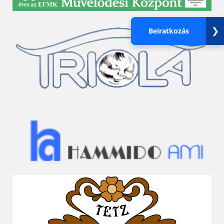
❯
Beiratkozás