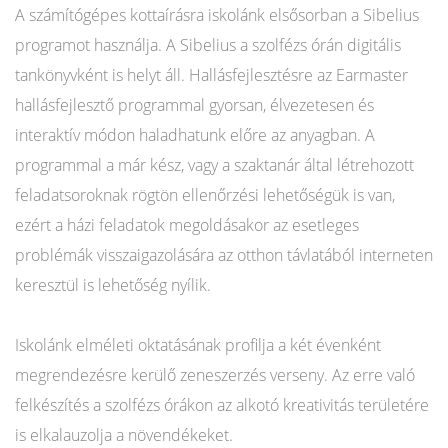
A számítógépes kottaírásra iskolánk elsősorban a Sibelius
programot használja. A Sibelius a szolfézs órán digitális
tankönyvként is helyt áll. Hallásfejlesztésre az Earmaster
hallásfejlesztő programmal gyorsan, élvezetesen és
interaktív módon haladhatunk előre az anyagban. A
programmal a már kész, vagy a szaktanár által létrehozott
feladatsoroknak rögtön ellenőrzési lehetőségük is van,
ezért a házi feladatok megoldásakor az esetleges
problémák visszaigazolására az otthon távlatából interneten
keresztül is lehetőség nyílik.
Iskolánk elméleti oktatásának profilja a két évenként
megrendezésre kerülő zeneszerzés verseny. Az erre való
felkészítés a szolfézs órákon az alkotó kreativitás területére
is elkalauzolja a növendékeket.