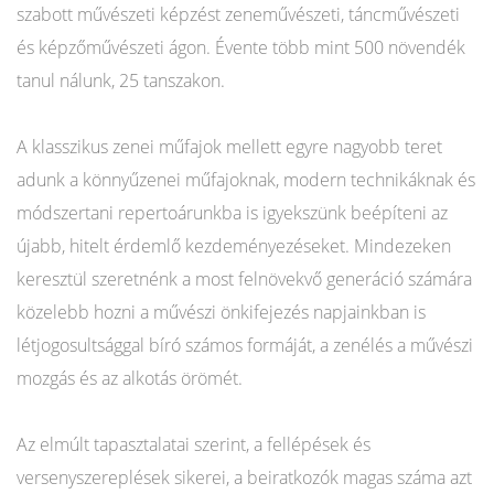
szabott művészeti képzést zeneművészeti, táncművészeti
és képzőművészeti ágon. Évente több mint 500 növendék
tanul nálunk, 25 tanszakon.
A klasszikus zenei műfajok mellett egyre nagyobb teret
adunk a könnyűzenei műfajoknak, modern technikáknak és
módszertani repertoárunkba is igyekszünk beépíteni az
újabb, hitelt érdemlő kezdeményezéseket. Mindezeken
keresztül szeretnénk a most felnövekvő generáció számára
közelebb hozni a művészi önkifejezés napjainkban is
létjogosultsággal bíró számos formáját, a zenélés a művészi
mozgás és az alkotás örömét.
Az elmúlt tapasztalatai szerint, a fellépések és
versenyszereplések sikerei, a beiratkozók magas száma azt