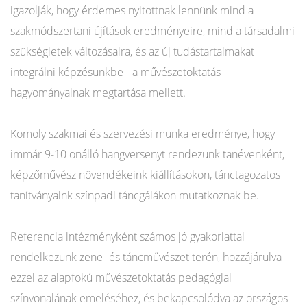
igazolják, hogy érdemes nyitottnak lennünk mind a
szakmódszertani újítások eredményeire, mind a társadalmi
szükségletek változásaira, és az új tudástartalmakat
integrálni képzésünkbe - a művészetoktatás
hagyományainak megtartása mellett.
Komoly szakmai és szervezési munka eredménye, hogy
immár 9-10 önálló hangversenyt rendezünk tanévenként,
képzőművész növendékeink kiállításokon, tánctagozatos
tanítványaink színpadi táncgálákon mutatkoznak be.
Referencia intézményként számos jó gyakorlattal
rendelkezünk zene- és táncművészet terén, hozzájárulva
ezzel az alapfokú művészetoktatás pedagógiai
színvonalának emeléséhez, és bekapcsolódva az országos