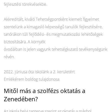
fejlesztési törekvésekbe.
Akkreditált, kiváló Tehetségpontként kiemelt figyelmet
szentelünk a kimagasló képességű tanulók fejlesztésére,
tanórákon túli fejlődési- és megmutatkozási lehetőségek
biztosítására. A környék
óvodáiban is jelen vagyunk tehetségkutató tevékenységünk
révén.
2022. júniusa óta iskolánk a 2. kerületért
Emlékérem boldog tulajdonosa.
Mitől más a szolfézs oktatás a
Zenedében?
Az iskola helyi tanterve szerint az oktatás a máshol