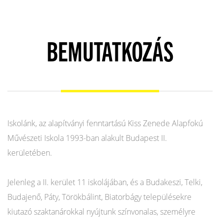
BEMUTATKOZÁS
Iskolánk, az alapítványi fenntartású Kiss Zenede Alapfokú
Művészeti Iskola 1993-ban alakult Budapest II.
kerületében.
Jelenleg a II. kerület 11 iskolájában, és a Budakeszi, Telki,
Budajenő, Páty, Törökbálint, Biatorbágy településekre
kiutazó szaktanárokkal nyújtunk színvonalas, személyre