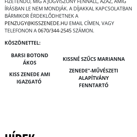
FIZETENDŐ, MÍG A JOGVISZONY FENNÁLL, AZAZ, AMÍG
ÍRÁSBAN LE NEM MONDJÁK. A DÍJAKKAL KAPCSOLATBAN
BÁRMIKOR ÉRDEKLŐDHETNEK A
PENZUGY@KISSZENEDE.HU
EMAIL CÍMEN, VAGY
TELEFONON A
0670/344-2545
SZÁMON.
KÖSZÖNETTEL:
BARSI BOTOND
KISSNÉ SZŰCS MARIANNA
ÁKOS
ZENEDE”-MŰVÉSZETI
KISS ZENEDE AMI
ALAPÍTVÁNY
IGAZGATÓ
FENNTARTÓ