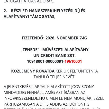
LÁTOGATHATÓAK AZ ÓRÁK.
2. RÉSZLET: HANGSZERKIHELYEZÉSI DÍJ ÉS
ALAPÍTVÁNYI TÁMOGATÁS,
FIZETENDŐ: 2026. NOVEMBER 7-IG
„ZENEDE” - MŰVÉSZETI ALAPÍTVÁNY
UNICREDIT BANK ZRT.
10918001-00000091-
19610001
KÖZLEMÉNY ROVATBA
KÉRJÜK FELTÜNTETNI A
TANULÓ TELJES NEVÉT.
A JELENTKEZÉSI LAPPAL KIALAKÍTOTT JOGVISZONY
MINDADDIG FENNÁLL, AMÍG AZT ÍRÁSBAN AZ
INFO@KISSZENEDE.HU
CÍMEN LE NEM MONDJÁK. EZZEL
PÁRHUZAMOSAN A DÍJ IS ADDIG AZ IDŐPONTIG