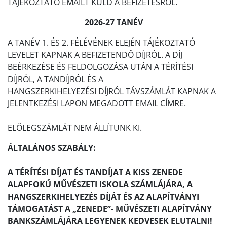
TÁJÉKOZTATÓ EMAILT KÜLD A BEFIZETÉSRŐL.
2026-27 TANÉV
A TANÉV 1. ÉS 2. FÉLÉVÉNEK ELEJÉN TÁJÉKOZTATÓ
LEVELET KAPNAK A BEFIZETENDŐ DÍJRÓL. A DÍJ
BEÉRKEZÉSE ÉS FELDOLGOZÁSA UTÁN A TÉRÍTÉSI
DÍJRÓL, A TANDÍJRÓL ÉS A
HANGSZERKIHELYEZÉSI DÍJRÓL TÁVSZÁMLÁT KAPNAK A
JELENTKEZÉSI LAPON MEGADOTT EMAIL CÍMRE.
ELŐLEGSZÁMLÁT NEM ÁLLÍTUNK KI.
ÁLTALÁNOS SZABÁLY:
A TÉRÍTÉSI DÍJAT ÉS TANDÍJAT A KISS ZENEDE
ALAPFOKÚ MŰVÉSZETI ISKOLA SZÁMLÁJÁRA, A
HANGSZERKIHELYEZÉS DÍJÁT ÉS AZ ALAPÍTVÁNYI
TÁMOGATÁST A „ZENEDE”- MŰVÉSZETI ALAPÍTVÁNY
BANKSZÁMLÁJÁRA LEGYENEK KEDVESEK ELUTALNI!