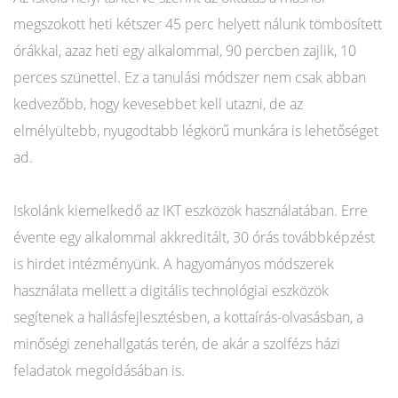
megszokott heti kétszer 45 perc helyett nálunk tömbösített
órákkal, azaz heti egy alkalommal, 90 percben zajlik, 10
perces szünettel. Ez a tanulási módszer nem csak abban
kedvezőbb, hogy kevesebbet kell utazni, de az
elmélyültebb, nyugodtabb légkörű munkára is lehetőséget
ad.
Iskolánk kiemelkedő az IKT eszközök használatában. Erre
évente egy alkalommal akkreditált, 30 órás továbbképzést
is hirdet intézményünk. A hagyományos módszerek
használata mellett a digitális technológiai eszközök
segítenek a hallásfejlesztésben, a kottaírás-olvasásban, a
minőségi zenehallgatás terén, de akár a szolfézs házi
feladatok megoldásában is.