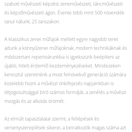
szabott művészeti képzést zeneművészeti, táncművészeti
és képzőművészeti ágon. Évente több mint 500 növendék
tanul nálunk, 25 tanszakon.
A klasszikus zenei műfajok mellett egyre nagyobb teret
adunk a könnyűzenei műfajoknak, modern technikáknak és
módszertani repertoárunkba is igyekszünk beépíteni az
újabb, hitelt érdemlő kezdeményezéseket. Mindezeken
keresztül szeretnénk a most felnövekvő generáció számára
közelebb hozni a művészi önkifejezés napjainkban is
létjogosultsággal bíró számos formáját, a zenélés a művészi
mozgás és az alkotás örömét.
Az elmúlt tapasztalatai szerint, a fellépések és
versenyszereplések sikerei, a beiratkozók magas száma azt