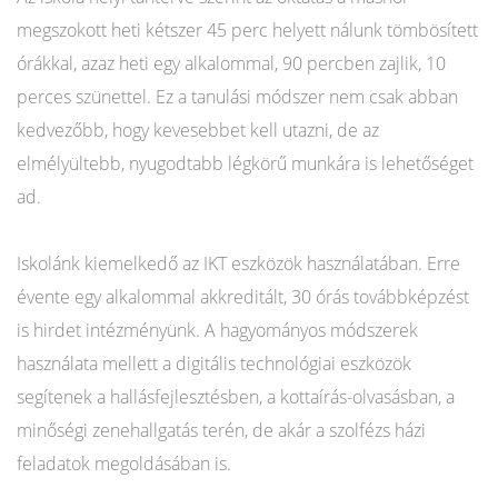
megszokott heti kétszer 45 perc helyett nálunk tömbösített
órákkal, azaz heti egy alkalommal, 90 percben zajlik, 10
perces szünettel. Ez a tanulási módszer nem csak abban
kedvezőbb, hogy kevesebbet kell utazni, de az
elmélyültebb, nyugodtabb légkörű munkára is lehetőséget
ad.
Iskolánk kiemelkedő az IKT eszközök használatában. Erre
évente egy alkalommal akkreditált, 30 órás továbbképzést
is hirdet intézményünk. A hagyományos módszerek
használata mellett a digitális technológiai eszközök
segítenek a hallásfejlesztésben, a kottaírás-olvasásban, a
minőségi zenehallgatás terén, de akár a szolfézs házi
feladatok megoldásában is.