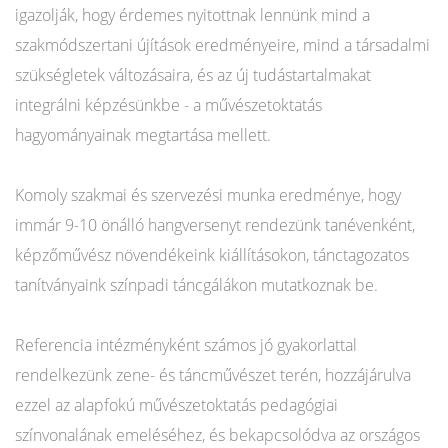
igazolják, hogy érdemes nyitottnak lennünk mind a
szakmódszertani újítások eredményeire, mind a társadalmi
szükségletek változásaira, és az új tudástartalmakat
integrálni képzésünkbe - a művészetoktatás
hagyományainak megtartása mellett.
Komoly szakmai és szervezési munka eredménye, hogy
immár 9-10 önálló hangversenyt rendezünk tanévenként,
képzőművész növendékeink kiállításokon, tánctagozatos
tanítványaink színpadi táncgálákon mutatkoznak be.
Referencia intézményként számos jó gyakorlattal
rendelkezünk zene- és táncművészet terén, hozzájárulva
ezzel az alapfokú művészetoktatás pedagógiai
színvonalának emeléséhez, és bekapcsolódva az országos