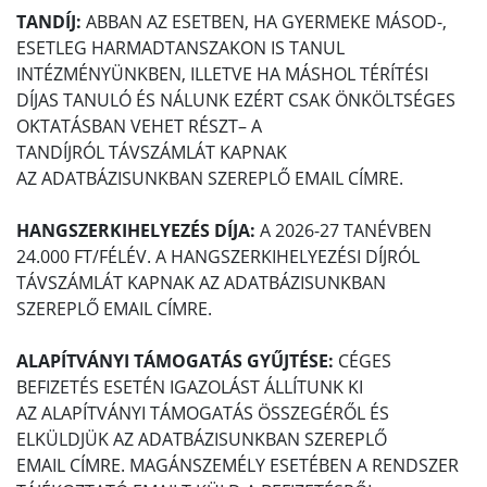
TANDÍJ:
ABBAN AZ ESETBEN, HA GYERMEKE MÁSOD-,
ESETLEG HARMADTANSZAKON IS TANUL
INTÉZMÉNYÜNKBEN, ILLETVE HA MÁSHOL TÉRÍTÉSI
DÍJAS TANULÓ ÉS NÁLUNK EZÉRT CSAK ÖNKÖLTSÉGES
OKTATÁSBAN VEHET RÉSZT– A
TANDÍJRÓL TÁVSZÁMLÁT KAPNAK
AZ ADATBÁZISUNKBAN SZEREPLŐ EMAIL CÍMRE.
HANGSZERKIHELYEZÉS DÍJA:
A 2026-27 TANÉVBEN
24.000 FT/FÉLÉV. A HANGSZERKIHELYEZÉSI DÍJRÓL
TÁVSZÁMLÁT KAPNAK AZ ADATBÁZISUNKBAN
SZEREPLŐ EMAIL CÍMRE.
ALAPÍTVÁNYI TÁMOGATÁS GYŰJTÉSE:
CÉGES
BEFIZETÉS ESETÉN IGAZOLÁST ÁLLÍTUNK KI
AZ ALAPÍTVÁNYI TÁMOGATÁS ÖSSZEGÉRŐL ÉS
ELKÜLDJÜK AZ ADATBÁZISUNKBAN SZEREPLŐ
EMAIL CÍMRE. MAGÁNSZEMÉLY ESETÉBEN A RENDSZER