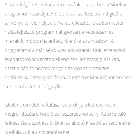
A számítógépes kottaírásra iskolánk elsősorban a Sibelius
programot használja. A Sibelius a szolfézs órán digitális
tankönyvként is helyt áll. Hallásfejlesztésre az Earmaster
hallásfejlesztő programmal gyorsan, élvezetesen és
interaktív módon haladhatunk előre az anyagban. A
programmal a már kész, vagy a szaktanár által létrehozott
feladatsoroknak rögtön ellenőrzési lehetőségük is van,
ezért a házi feladatok megoldásakor az esetleges
problémák visszaigazolására az otthon távlatából interneten
keresztül is lehetőség nyílik.
Iskolánk elméleti oktatásának profilja a két évenként
megrendezésre kerülő zeneszerzés verseny. Az erre való
felkészítés a szolfézs órákon az alkotó kreativitás területére
is elkalauzolja a növendékeket.