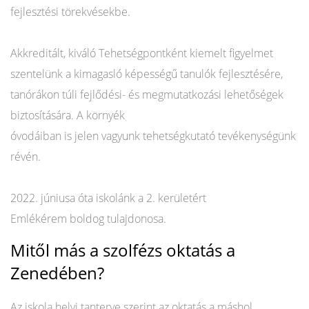
fejlesztési törekvésekbe.
Akkreditált, kiváló Tehetségpontként kiemelt figyelmet
szentelünk a kimagasló képességű tanulók fejlesztésére,
tanórákon túli fejlődési- és megmutatkozási lehetőségek
biztosítására. A környék
óvodáiban is jelen vagyunk tehetségkutató tevékenységünk
révén.
2022. júniusa óta iskolánk a 2. kerületért
Emlékérem boldog tulajdonosa.
Mitől más a szolfézs oktatás a
Zenedében?
Az iskola helyi tanterve szerint az oktatás a máshol