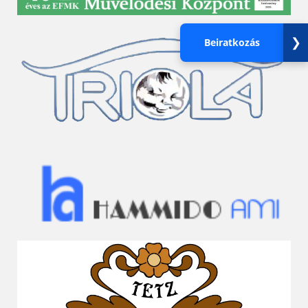
❯
Beiratkozás