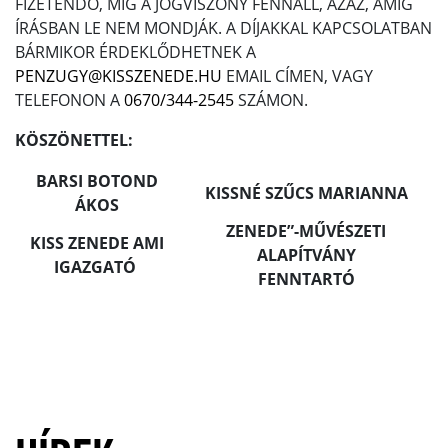
FIZETENDŐ, MÍG A JOGVISZONY FENNÁLL, AZAZ, AMÍG
ÍRÁSBAN LE NEM MONDJÁK. A DÍJAKKAL KAPCSOLATBAN
BÁRMIKOR ÉRDEKLŐDHETNEK A
PENZUGY@KISSZENEDE.HU
EMAIL CÍMEN, VAGY
TELEFONON A
0670/344-2545
SZÁMON.
KÖSZÖNETTEL:
BARSI BOTOND
KISSNÉ SZŰCS MARIANNA
ÁKOS
ZENEDE”-MŰVÉSZETI
KISS ZENEDE AMI
ALAPÍTVÁNY
IGAZGATÓ
FENNTARTÓ