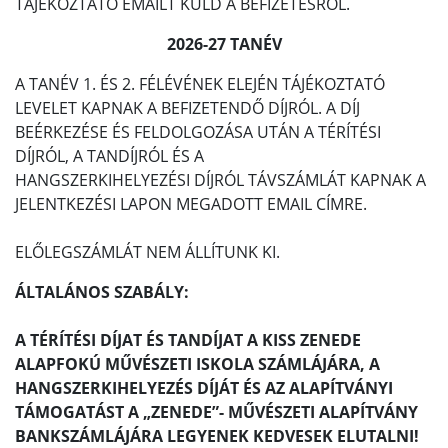
TÁJÉKOZTATÓ EMAILT KÜLD A BEFIZETÉSRŐL.
2026-27 TANÉV
A TANÉV 1. ÉS 2. FÉLÉVÉNEK ELEJÉN TÁJÉKOZTATÓ
LEVELET KAPNAK A BEFIZETENDŐ DÍJRÓL. A DÍJ
BEÉRKEZÉSE ÉS FELDOLGOZÁSA UTÁN A TÉRÍTÉSI
DÍJRÓL, A TANDÍJRÓL ÉS A
HANGSZERKIHELYEZÉSI DÍJRÓL TÁVSZÁMLÁT KAPNAK A
JELENTKEZÉSI LAPON MEGADOTT EMAIL CÍMRE.
ELŐLEGSZÁMLÁT NEM ÁLLÍTUNK KI.
ÁLTALÁNOS SZABÁLY:
A TÉRÍTÉSI DÍJAT ÉS TANDÍJAT A KISS ZENEDE
ALAPFOKÚ MŰVÉSZETI ISKOLA SZÁMLÁJÁRA, A
HANGSZERKIHELYEZÉS DÍJÁT ÉS AZ ALAPÍTVÁNYI
TÁMOGATÁST A „ZENEDE”- MŰVÉSZETI ALAPÍTVÁNY
BANKSZÁMLÁJÁRA LEGYENEK KEDVESEK ELUTALNI!