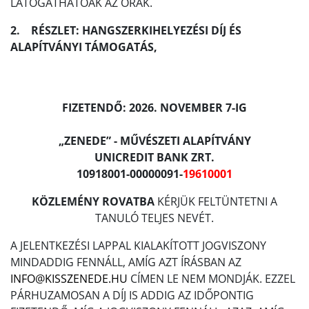
LÁTOGATHATÓAK AZ ÓRÁK.
2. RÉSZLET: HANGSZERKIHELYEZÉSI DÍJ ÉS
ALAPÍTVÁNYI TÁMOGATÁS,
FIZETENDŐ: 2026. NOVEMBER 7-IG
„ZENEDE” - MŰVÉSZETI ALAPÍTVÁNY
UNICREDIT BANK ZRT.
10918001-00000091-
19610001
KÖZLEMÉNY ROVATBA
KÉRJÜK FELTÜNTETNI A
TANULÓ TELJES NEVÉT.
A JELENTKEZÉSI LAPPAL KIALAKÍTOTT JOGVISZONY
MINDADDIG FENNÁLL, AMÍG AZT ÍRÁSBAN AZ
INFO@KISSZENEDE.HU
CÍMEN LE NEM MONDJÁK. EZZEL
PÁRHUZAMOSAN A DÍJ IS ADDIG AZ IDŐPONTIG