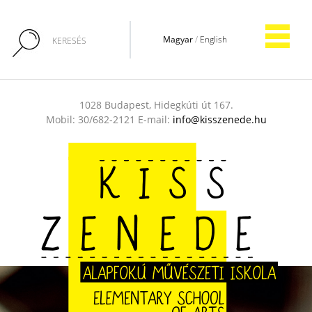
Magyar
/
English
1028 Budapest, Hidegkúti út 167.
Mobil: 30/682-2121 E-mail:
info@kisszenede.hu