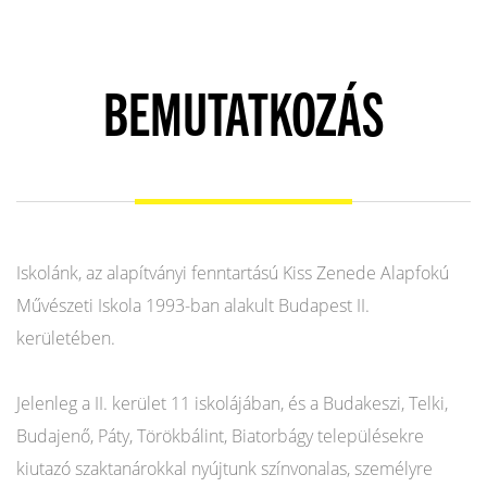
BEMUTATKOZÁS
Iskolánk, az alapítványi fenntartású Kiss Zenede Alapfokú
Művészeti Iskola 1993-ban alakult Budapest II.
kerületében.
Jelenleg a II. kerület 11 iskolájában, és a Budakeszi, Telki,
Budajenő, Páty, Törökbálint, Biatorbágy településekre
kiutazó szaktanárokkal nyújtunk színvonalas, személyre