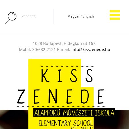
Magyar
/
English
1028 Budapest, Hidegkúti út 167.
Mobil: 30/682-2121 E-mail:
info@kisszenede.hu