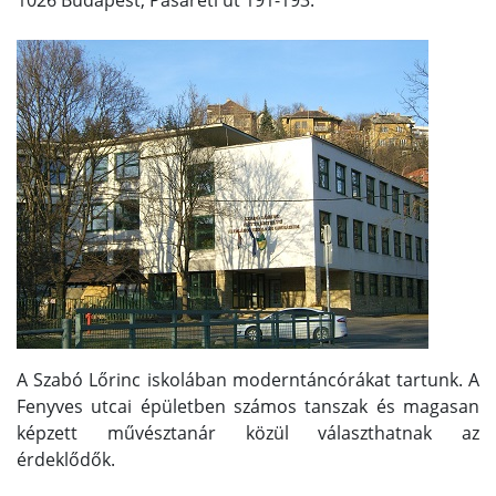
1026 Budapest, Pasaréti út 191-193.
A Szabó Lőrinc iskolában moderntáncórákat tartunk. A
Fenyves utcai épületben számos tanszak és magasan
képzett művésztanár közül választhatnak az
érdeklődők.