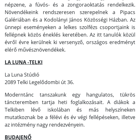
népzene, a fúvós- és a zongoraoktatás rendelkezik.
Növendékeink rendszeresen szerepelnek a Pipacs
Galériában és a Kodolányi János Közösségi Házban. Az
ünnepi eseményeken a lelkes szolfézs csoportjaink is
fellépnek közös éneklés keretében. Az itt tanulók közül
évről évre kerülnek ki versenyző, országos eredményt
elérő művésznövendékek.
LA LUNA -TELKI
La Luna Stúdió
2089 Telki Legelődombi út 36.
Moderntánc tanszakunk egy hangulatos, tükrös
táncteremben tartja heti foglalkozásait. A diákok a
Telkiben lévő iskolában és más helyszíneken
mutatkoznak be a félévi és év végi fellépéseken, illetve
az intézmény nagy rendezvényein.
BUDAJENŐ