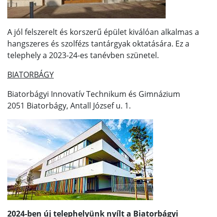
A jól felszerelt és korszerű épület kiválóan alkalmas a
hangszeres és szolfézs tantárgyak oktatására. Ez a
telephely a 2023-24-es tanévben szünetel.
BIATORBÁGY
Biatorbágyi Innovatív Technikum és Gimnázium
2051 Biatorbágy, Antall József u. 1.
2024-ben új telephelyünk nyílt a Biatorbágyi