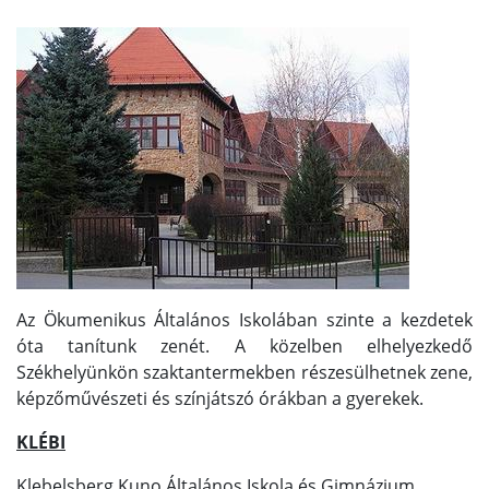
Az Ökumenikus Általános Iskolában szinte a kezdetek
óta tanítunk zenét. A közelben elhelyezkedő
Székhelyünkön szaktantermekben részesülhetnek zene,
képzőművészeti és színjátszó órákban a gyerekek.
KLÉBI
Klebelsberg Kuno Általános Iskola és Gimnázium