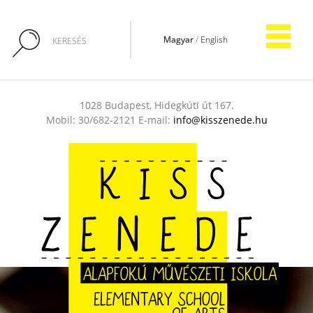
Magyar
/
English
1028 Budapest, Hidegkúti út 167.
Mobil: 30/682-2121 E-mail:
info@kisszenede.hu