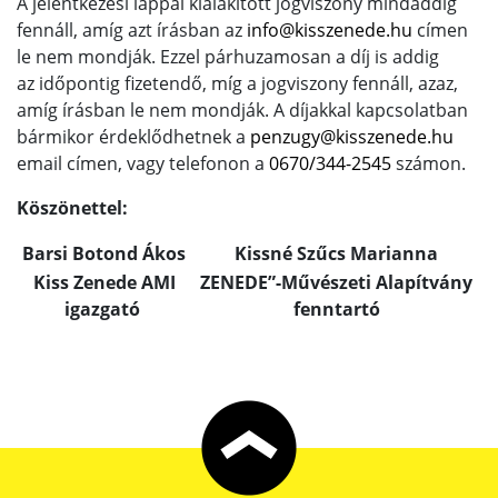
A jelentkezési lappal kialakított jogviszony mindaddig
fennáll, amíg azt írásban az
info@kisszenede.hu
címen
le nem mondják. Ezzel párhuzamosan a díj is addig
az időpontig fizetendő, míg a jogviszony fennáll, azaz,
amíg írásban le nem mondják. A díjakkal kapcsolatban
bármikor érdeklődhetnek a
penzugy@kisszenede.hu
email címen, vagy telefonon a
0670/344-2545
számon.
Köszönettel:
Barsi Botond Ákos
Kissné Szűcs Marianna
Kiss Zenede AMI
ZENEDE”-Művészeti Alapítvány
igazgató
fenntartó