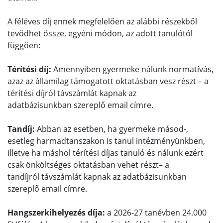
A féléves díj ennek megfelelően az alábbi részekből
tevődhet össze, egyéni módon, az adott tanulótól
függően:
Térítési díj:
Amennyiben gyermeke nálunk normatívás,
azaz az államilag támogatott oktatásban vesz részt – a
térítési díjról távszámlát kapnak az
adatbázisunkban szereplő email címre.
Tandíj:
Abban az esetben, ha gyermeke másod-,
esetleg harmadtanszakon is tanul intézményünkben,
illetve ha máshol térítési díjas tanuló és nálunk ezért
csak önköltséges oktatásban vehet részt– a
tandíjról távszámlát kapnak az adatbázisunkban
szereplő email címre.
Hangszerkihelyezés díja:
a 2026-27 tanévben 24.000