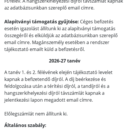
Ft/félév. A hangszerkihelyezési díjról távszámlát kapnak
az adatbázisunkban szereplő email címre.
Alapítványi támogatás gyűjtése:
Céges befizetés
esetén igazolást állítunk ki az alapítványi támogatás
összegéről és elküldjük az adatbázisunkban szereplő
email címre. Magánszemély esetében a rendszer
tájékoztató emailt küld a befizetésről.
2026-27 tanév
A tanév 1. és 2. félévének elején tájékoztató levelet
kapnak a befizetendő díjról. A díj beérkezése és
feldolgozása után a térítési díjról, a tandíjról és a
hangszerkihelyezési díjról távszámlát kapnak a
jelentkezési lapon megadott email címre.
Előlegszámlát nem állítunk ki.
Általános szabály: