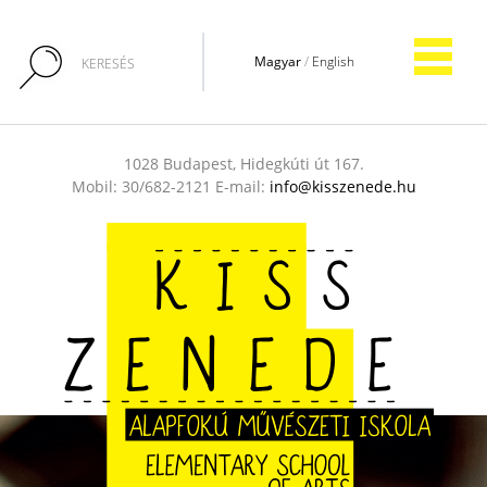
Magyar
/
English
1028 Budapest, Hidegkúti út 167.
Mobil: 30/682-2121 E-mail:
info@kisszenede.hu