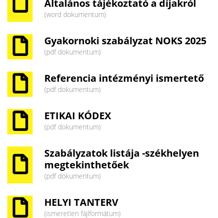
Általános tájékoztató a díjakról
(word dokumentum)
Gyakornoki szabályzat NOKS 2025
(pdf dokumentum)
Referencia intézményi ismertető
(pdf dokumentum)
ETIKAI KÓDEX
(pdf dokumentum)
Szabályzatok listája -székhelyen
megtekinthetőek
(pdf dokumentum)
HELYI TANTERV
(ismeretlen fájlformátum)