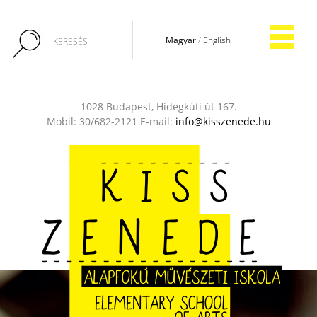
Magyar
/
English
1028 Budapest, Hidegkúti út 167.
Mobil: 30/682-2121 E-mail:
info@kisszenede.hu