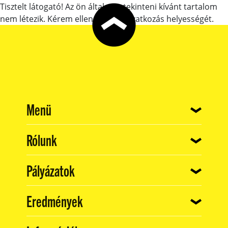
Tisztelt látogató! Az ön által megtekinteni kívánt tartalom
nem létezik. Kérem ellenőrizze a hivatkozás helyességét.
(current)
Menü
(current)
Rólunk
(current)
Pályázatok
(current)
Eredmények