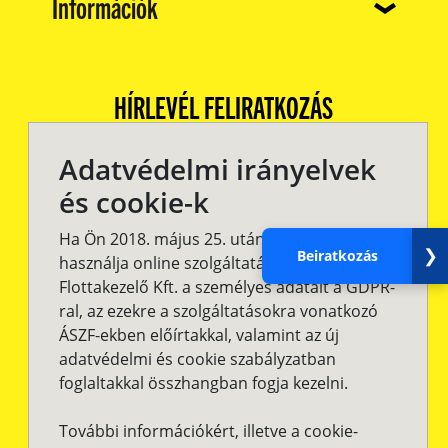
(current)
Információk
HÍRLEVÉL FELIRATKOZÁS
Adatvédelmi irányelvek
és cookie-k
Ha Ön 2018. május 25. után továbbra is
❯
Beiratkozás
használja online szolgáltatásainkat, a Solidus
Flottakezelő Kft. a személyes adatait a GDPR-
ral, az ezekre a szolgáltatásokra vonatkozó
ÁSZF-ekben előírtakkal, valamint az új
adatvédelmi és cookie szabályzatban
Csatlakozz
foglaltakkal összhangban fogja kezelni.
Te is a Facebook
További információkért, illetve a cookie-
Csoportunkhoz