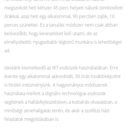
megszokott heti kétszer 45 perc helyett nálunk tömbösített
órákkal, azaz heti egy alkalommal, 90 percben zajlik, 10
perces szünettel. Ez a tanulási módszer nem csak abban
kedvezőbb, hogy kevesebbet kell utazni, de az
elmélyültebb, nyugodtabb légkörű munkára is lehetőséget
ad.
Iskolánk kiemelkedő az IKT eszközök használatában. Erre
évente egy alkalommal akkreditált, 30 órás továbbképzést
is hirdet intézményünk. A hagyományos módszerek
használata mellett a digitális technológiai eszközök
segítenek a hallásfejlesztésben, a kottaírás-olvasásban, a
minőségi zenehallgatás terén, de akár a szolfézs házi
feladatok megoldásában is.