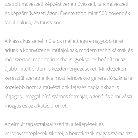
szabott művészeti képzést zeneművészeti, táncművészeti
és képzőművészeti ágon. Évente több mint 500 növendék
tanul nálunk, 25 tanszakon.
A klasszikus zenei műfajok mellett egyre nagyobb teret
adunk a könnyűzenei műfajoknak, modern technikáknak és
módszertani repertoárunkba is igyekszünk beépíteni az
újabb, hitelt érdemlő kezdeményezéseket. Mindezeken
keresztül szeretnénk a most felnövekvő generáció számára
közelebb hozni a művészi önkifejezés napjainkban is
létjogosultsággal bíró számos formáját, a zenélés a művészi
mozgás és az alkotás örömét.
Az elmúlt tapasztalatai szerint, a fellépések és
versenyszereplések sikerei, a beiratkozók magas száma azt