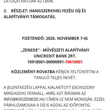
LÁTOGATHATÓAK AZ ÓRÁK.
2. RÉSZLET: HANGSZERKIHELYEZÉSI DÍJ ÉS
ALAPÍTVÁNYI TÁMOGATÁS,
FIZETENDŐ: 2026. NOVEMBER 7-IG
„ZENEDE” - MŰVÉSZETI ALAPÍTVÁNY
UNICREDIT BANK ZRT.
10918001-00000091-
19610001
KÖZLEMÉNY ROVATBA
KÉRJÜK FELTÜNTETNI A
TANULÓ TELJES NEVÉT.
A JELENTKEZÉSI LAPPAL KIALAKÍTOTT JOGVISZONY
MINDADDIG FENNÁLL, AMÍG AZT ÍRÁSBAN AZ
INFO@KISSZENEDE.HU
CÍMEN LE NEM MONDJÁK. EZZEL
PÁRHUZAMOSAN A DÍJ IS ADDIG AZ IDŐPONTIG