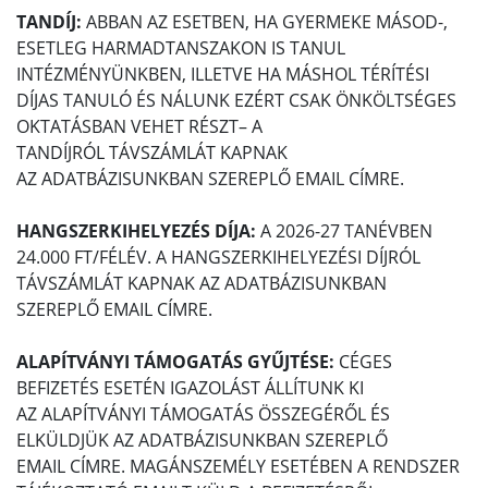
TANDÍJ:
ABBAN AZ ESETBEN, HA GYERMEKE MÁSOD-,
ESETLEG HARMADTANSZAKON IS TANUL
INTÉZMÉNYÜNKBEN, ILLETVE HA MÁSHOL TÉRÍTÉSI
DÍJAS TANULÓ ÉS NÁLUNK EZÉRT CSAK ÖNKÖLTSÉGES
OKTATÁSBAN VEHET RÉSZT– A
TANDÍJRÓL TÁVSZÁMLÁT KAPNAK
AZ ADATBÁZISUNKBAN SZEREPLŐ EMAIL CÍMRE.
HANGSZERKIHELYEZÉS DÍJA:
A 2026-27 TANÉVBEN
24.000 FT/FÉLÉV. A HANGSZERKIHELYEZÉSI DÍJRÓL
TÁVSZÁMLÁT KAPNAK AZ ADATBÁZISUNKBAN
SZEREPLŐ EMAIL CÍMRE.
ALAPÍTVÁNYI TÁMOGATÁS GYŰJTÉSE:
CÉGES
BEFIZETÉS ESETÉN IGAZOLÁST ÁLLÍTUNK KI
AZ ALAPÍTVÁNYI TÁMOGATÁS ÖSSZEGÉRŐL ÉS
ELKÜLDJÜK AZ ADATBÁZISUNKBAN SZEREPLŐ
EMAIL CÍMRE. MAGÁNSZEMÉLY ESETÉBEN A RENDSZER