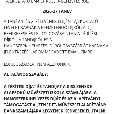
TÁJÉKOZTATÓ EMAILT KÜLD A BEFIZETÉSRŐL.
2026-27 TANÉV
A TANÉV 1. ÉS 2. FÉLÉVÉNEK ELEJÉN TÁJÉKOZTATÓ
LEVELET KAPNAK A BEFIZETENDŐ DÍJRÓL. A DÍJ
BEÉRKEZÉSE ÉS FELDOLGOZÁSA UTÁN A TÉRÍTÉSI
DÍJRÓL, A TANDÍJRÓL ÉS A
HANGSZERKIHELYEZÉSI DÍJRÓL TÁVSZÁMLÁT KAPNAK A
JELENTKEZÉSI LAPON MEGADOTT EMAIL CÍMRE.
ELŐLEGSZÁMLÁT NEM ÁLLÍTUNK KI.
ÁLTALÁNOS SZABÁLY:
A TÉRÍTÉSI DÍJAT ÉS TANDÍJAT A KISS ZENEDE
ALAPFOKÚ MŰVÉSZETI ISKOLA SZÁMLÁJÁRA, A
HANGSZERKIHELYEZÉS DÍJÁT ÉS AZ ALAPÍTVÁNYI
TÁMOGATÁST A „ZENEDE”- MŰVÉSZETI ALAPÍTVÁNY
BANKSZÁMLÁJÁRA LEGYENEK KEDVESEK ELUTALNI!