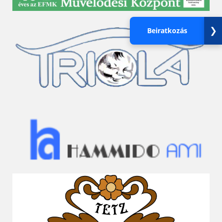
❯
Beiratkozás