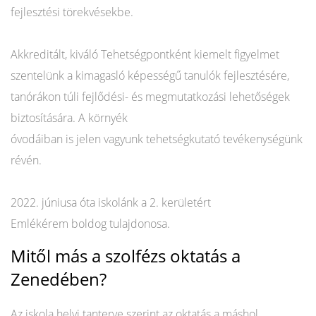
fejlesztési törekvésekbe.
Akkreditált, kiváló Tehetségpontként kiemelt figyelmet
szentelünk a kimagasló képességű tanulók fejlesztésére,
tanórákon túli fejlődési- és megmutatkozási lehetőségek
biztosítására. A környék
óvodáiban is jelen vagyunk tehetségkutató tevékenységünk
révén.
2022. júniusa óta iskolánk a 2. kerületért
Emlékérem boldog tulajdonosa.
Mitől más a szolfézs oktatás a
Zenedében?
Az iskola helyi tanterve szerint az oktatás a máshol