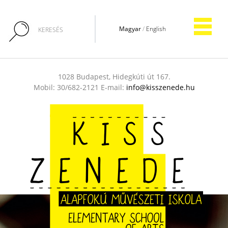
Magyar
/
English
1028 Budapest, Hidegkúti út 167.
Mobil: 30/682-2121 E-mail:
info@kisszenede.hu