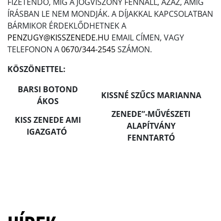
FIZETENDŐ, MÍG A JOGVISZONY FENNÁLL, AZAZ, AMÍG
ÍRÁSBAN LE NEM MONDJÁK. A DÍJAKKAL KAPCSOLATBAN
BÁRMIKOR ÉRDEKLŐDHETNEK A
PENZUGY@KISSZENEDE.HU
EMAIL CÍMEN, VAGY
TELEFONON A
0670/344-2545
SZÁMON.
KÖSZÖNETTEL:
BARSI BOTOND
KISSNÉ SZŰCS MARIANNA
ÁKOS
ZENEDE”-MŰVÉSZETI
KISS ZENEDE AMI
ALAPÍTVÁNY
IGAZGATÓ
FENNTARTÓ