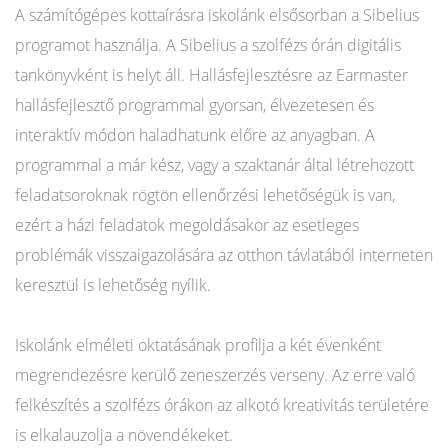
A számítógépes kottaírásra iskolánk elsősorban a Sibelius
programot használja. A Sibelius a szolfézs órán digitális
tankönyvként is helyt áll. Hallásfejlesztésre az Earmaster
hallásfejlesztő programmal gyorsan, élvezetesen és
interaktív módon haladhatunk előre az anyagban. A
programmal a már kész, vagy a szaktanár által létrehozott
feladatsoroknak rögtön ellenőrzési lehetőségük is van,
ezért a házi feladatok megoldásakor az esetleges
problémák visszaigazolására az otthon távlatából interneten
keresztül is lehetőség nyílik.
Iskolánk elméleti oktatásának profilja a két évenként
megrendezésre kerülő zeneszerzés verseny. Az erre való
felkészítés a szolfézs órákon az alkotó kreativitás területére
is elkalauzolja a növendékeket.