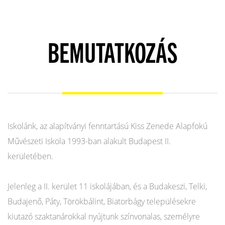
BEMUTATKOZÁS
Iskolánk, az alapítványi fenntartású Kiss Zenede Alapfokú
Művészeti Iskola 1993-ban alakult Budapest II.
kerületében.
Jelenleg a II. kerület 11 iskolájában, és a Budakeszi, Telki,
Budajenő, Páty, Törökbálint, Biatorbágy településekre
kiutazó szaktanárokkal nyújtunk színvonalas, személyre