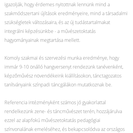
igazolják, hogy érdemes nyitottnak lennünk mind a
szakmódszertani újítások eredményeire, mind a társadalmi
szükségletek változásaira, és az új tudástartalmakat
integrálni képzésünkbe - a művészetoktatás
hagyományainak megtartása mellett.
Komoly szakmai és szervezési munka eredménye, hogy
immár 9-10 önálló hangversenyt rendezünk tanévenként,
képzőművész növendékeink kiállításokon, tánctagozatos
tanítványaink színpadi táncgálákon mutatkoznak be.
Referencia intézményként számos jó gyakorlattal
rendelkezünk zene- és táncművészet terén, hozzájárulva
ezzel az alapfokú művészetoktatás pedagógiai
színvonalának emeléséhez, és bekapcsolódva az országos