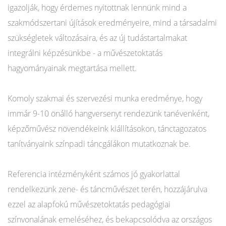
igazolják, hogy érdemes nyitottnak lennünk mind a
szakmódszertani újítások eredményeire, mind a társadalmi
szükségletek változásaira, és az új tudástartalmakat
integrálni képzésünkbe - a művészetoktatás
hagyományainak megtartása mellett.
Komoly szakmai és szervezési munka eredménye, hogy
immár 9-10 önálló hangversenyt rendezünk tanévenként,
képzőművész növendékeink kiállításokon, tánctagozatos
tanítványaink színpadi táncgálákon mutatkoznak be.
Referencia intézményként számos jó gyakorlattal
rendelkezünk zene- és táncművészet terén, hozzájárulva
ezzel az alapfokú művészetoktatás pedagógiai
színvonalának emeléséhez, és bekapcsolódva az országos