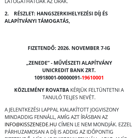
LÁTOGATHATÓAK AZ ÓRÁK.
2. RÉSZLET: HANGSZERKIHELYEZÉSI DÍJ ÉS
ALAPÍTVÁNYI TÁMOGATÁS,
FIZETENDŐ: 2026. NOVEMBER 7-IG
„ZENEDE” - MŰVÉSZETI ALAPÍTVÁNY
UNICREDIT BANK ZRT.
10918001-00000091-
19610001
KÖZLEMÉNY ROVATBA
KÉRJÜK FELTÜNTETNI A
TANULÓ TELJES NEVÉT.
A JELENTKEZÉSI LAPPAL KIALAKÍTOTT JOGVISZONY
MINDADDIG FENNÁLL, AMÍG AZT ÍRÁSBAN AZ
INFO@KISSZENEDE.HU
CÍMEN LE NEM MONDJÁK. EZZEL
PÁRHUZAMOSAN A DÍJ IS ADDIG AZ IDŐPONTIG