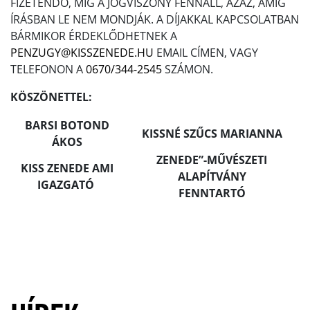
FIZETENDŐ, MÍG A JOGVISZONY FENNÁLL, AZAZ, AMÍG
ÍRÁSBAN LE NEM MONDJÁK. A DÍJAKKAL KAPCSOLATBAN
BÁRMIKOR ÉRDEKLŐDHETNEK A
PENZUGY@KISSZENEDE.HU
EMAIL CÍMEN, VAGY
TELEFONON A
0670/344-2545
SZÁMON.
KÖSZÖNETTEL:
BARSI BOTOND
KISSNÉ SZŰCS MARIANNA
ÁKOS
ZENEDE”-MŰVÉSZETI
KISS ZENEDE AMI
ALAPÍTVÁNY
IGAZGATÓ
FENNTARTÓ