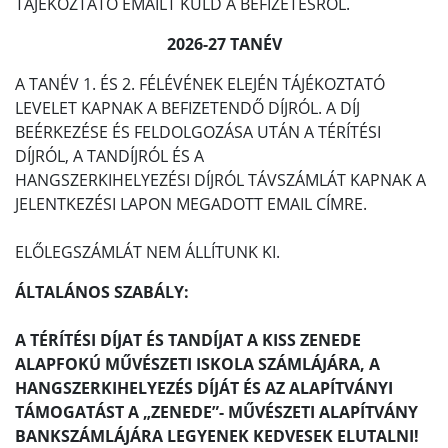
TÁJÉKOZTATÓ EMAILT KÜLD A BEFIZETÉSRŐL.
2026-27 TANÉV
A TANÉV 1. ÉS 2. FÉLÉVÉNEK ELEJÉN TÁJÉKOZTATÓ
LEVELET KAPNAK A BEFIZETENDŐ DÍJRÓL. A DÍJ
BEÉRKEZÉSE ÉS FELDOLGOZÁSA UTÁN A TÉRÍTÉSI
DÍJRÓL, A TANDÍJRÓL ÉS A
HANGSZERKIHELYEZÉSI DÍJRÓL TÁVSZÁMLÁT KAPNAK A
JELENTKEZÉSI LAPON MEGADOTT EMAIL CÍMRE.
ELŐLEGSZÁMLÁT NEM ÁLLÍTUNK KI.
ÁLTALÁNOS SZABÁLY:
A TÉRÍTÉSI DÍJAT ÉS TANDÍJAT A KISS ZENEDE
ALAPFOKÚ MŰVÉSZETI ISKOLA SZÁMLÁJÁRA, A
HANGSZERKIHELYEZÉS DÍJÁT ÉS AZ ALAPÍTVÁNYI
TÁMOGATÁST A „ZENEDE”- MŰVÉSZETI ALAPÍTVÁNY
BANKSZÁMLÁJÁRA LEGYENEK KEDVESEK ELUTALNI!