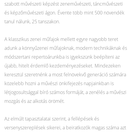
szabott művészeti képzést zeneművészeti, táncművészeti
és képzőművészeti ágon. Évente több mint 500 növendék
tanul nálunk, 25 tanszakon.
A klasszikus zenei műfajok mellett egyre nagyobb teret
adunk a könnyűzenei műfajoknak, modern technikáknak és
módszertani repertoárunkba is igyekszünk beépíteni az
újabb, hitelt érdemlő kezdeményezéseket. Mindezeken
keresztül szeretnénk a most felnövekvő generáció számára
közelebb hozni a művészi önkifejezés napjainkban is
létjogosultsággal bíró számos formáját, a zenélés a művészi
mozgás és az alkotás örömét.
Az elmúlt tapasztalatai szerint, a fellépések és
versenyszereplések sikerei, a beiratkozók magas száma azt