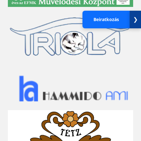
❯
Beiratkozás