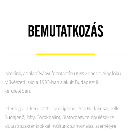
BEMUTATKOZÁS
Iskolánk, az alapítványi fenntartású Kiss Zenede Alapfokú
Művészeti Iskola 1993-ban alakult Budapest II.
kerületében.
Jelenleg a II. kerület 11 iskolájában, és a Budakeszi, Telki,
Budajenő, Páty, Törökbálint, Biatorbágy településekre
kiutazó szaktanárokkal nyújtunk színvonalas, személyre