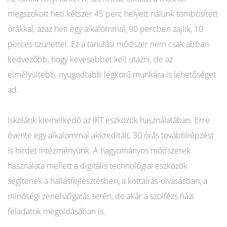
megszokott heti kétszer 45 perc helyett nálunk tömbösített
órákkal, azaz heti egy alkalommal, 90 percben zajlik, 10
perces szünettel. Ez a tanulási módszer nem csak abban
kedvezőbb, hogy kevesebbet kell utazni, de az
elmélyültebb, nyugodtabb légkörű munkára is lehetőséget
ad.
Iskolánk kiemelkedő az IKT eszközök használatában. Erre
évente egy alkalommal akkreditált, 30 órás továbbképzést
is hirdet intézményünk. A hagyományos módszerek
használata mellett a digitális technológiai eszközök
segítenek a hallásfejlesztésben, a kottaírás-olvasásban, a
minőségi zenehallgatás terén, de akár a szolfézs házi
feladatok megoldásában is.