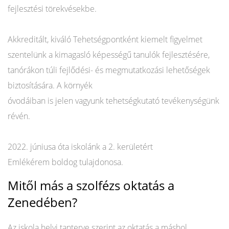
fejlesztési törekvésekbe.
Akkreditált, kiváló Tehetségpontként kiemelt figyelmet
szentelünk a kimagasló képességű tanulók fejlesztésére,
tanórákon túli fejlődési- és megmutatkozási lehetőségek
biztosítására. A környék
óvodáiban is jelen vagyunk tehetségkutató tevékenységünk
révén.
2022. júniusa óta iskolánk a 2. kerületért
Emlékérem boldog tulajdonosa.
Mitől más a szolfézs oktatás a
Zenedében?
Az iskola helyi tanterve szerint az oktatás a máshol