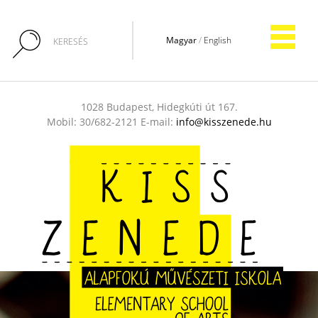
Magyar
/
English
1028 Budapest, Hidegkúti út 167.
Mobil: 30/682-2121 E-mail:
info@kisszenede.hu