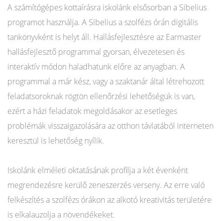
A számítógépes kottaírásra iskolánk elsősorban a Sibelius
programot használja. A Sibelius a szolfézs órán digitális
tankönyvként is helyt áll. Hallásfejlesztésre az Earmaster
hallásfejlesztő programmal gyorsan, élvezetesen és
interaktív módon haladhatunk előre az anyagban. A
programmal a már kész, vagy a szaktanár által létrehozott
feladatsoroknak rögtön ellenőrzési lehetőségük is van,
ezért a házi feladatok megoldásakor az esetleges
problémák visszaigazolására az otthon távlatából interneten
keresztül is lehetőség nyílik.
Iskolánk elméleti oktatásának profilja a két évenként
megrendezésre kerülő zeneszerzés verseny. Az erre való
felkészítés a szolfézs órákon az alkotó kreativitás területére
is elkalauzolja a növendékeket.