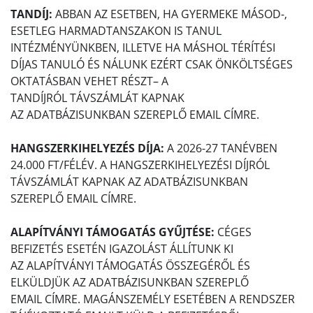
TANDÍJ:
ABBAN AZ ESETBEN, HA GYERMEKE MÁSOD-,
ESETLEG HARMADTANSZAKON IS TANUL
INTÉZMÉNYÜNKBEN, ILLETVE HA MÁSHOL TÉRÍTÉSI
DÍJAS TANULÓ ÉS NÁLUNK EZÉRT CSAK ÖNKÖLTSÉGES
OKTATÁSBAN VEHET RÉSZT– A
TANDÍJRÓL TÁVSZÁMLÁT KAPNAK
AZ ADATBÁZISUNKBAN SZEREPLŐ EMAIL CÍMRE.
HANGSZERKIHELYEZÉS DÍJA:
A 2026-27 TANÉVBEN
24.000 FT/FÉLÉV. A HANGSZERKIHELYEZÉSI DÍJRÓL
TÁVSZÁMLÁT KAPNAK AZ ADATBÁZISUNKBAN
SZEREPLŐ EMAIL CÍMRE.
ALAPÍTVÁNYI TÁMOGATÁS GYŰJTÉSE:
CÉGES
BEFIZETÉS ESETÉN IGAZOLÁST ÁLLÍTUNK KI
AZ ALAPÍTVÁNYI TÁMOGATÁS ÖSSZEGÉRŐL ÉS
ELKÜLDJÜK AZ ADATBÁZISUNKBAN SZEREPLŐ
EMAIL CÍMRE. MAGÁNSZEMÉLY ESETÉBEN A RENDSZER